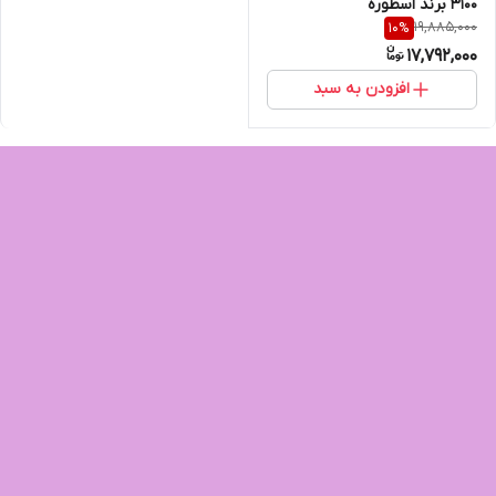
3100 برند اسطوره
19,885,000
10
%
17,792,000
افزودن به سبد