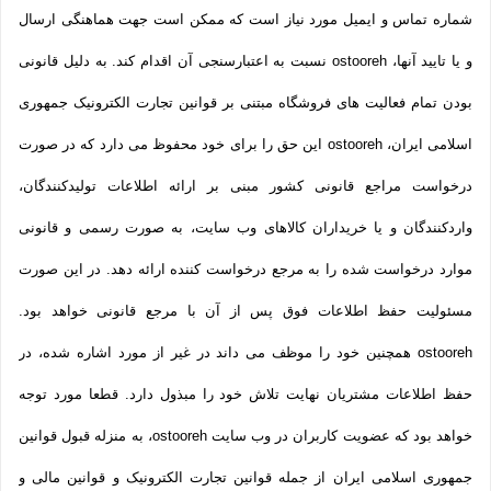
شماره تماس و ایمیل مورد نیاز است که ممکن است جهت هماهنگی ارسال
و یا تایید آنها، ostooreh نسبت به اعتبارسنجی آن اقدام کند. به دلیل قانونی
بودن تمام فعالیت های فروشگاه مبتنی بر قوانین تجارت الکترونیک جمهوری
اسلامی ایران، ostooreh این حق را برای خود محفوظ می دارد که در صورت
درخواست مراجع قانونی کشور مبنی بر ارائه اطلاعات تولیدکنندگان،
واردکنندگان و یا خریداران کالاهای وب سایت، به صورت رسمی و قانونی
موارد درخواست شده را به مرجع درخواست کننده ارائه دهد. در این صورت
مسئولیت حفظ اطلاعات فوق پس از آن با مرجع قانونی خواهد بود.
ostooreh همچنین خود را موظف می داند در غیر از مورد اشاره شده، در
حفظ اطلاعات مشتریان نهایت تلاش خود را مبذول دارد. قطعا مورد توجه
خواهد بود که عضویت کاربران در وب سایت ostooreh، به منزله قبول قوانین
جمهوری اسلامی ایران از جمله قوانین تجارت الکترونیک و قوانین مالی و