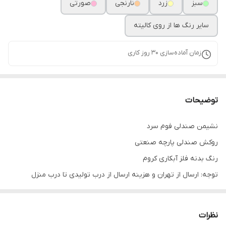
سبز
زرد
نارنجی
صورتی
سایر رنگ ها از روی کالیته
زمان آماده‌سازی
30
روز کاری
توضیحات
نشیمن صندلی فوم سرد
روکش صندلی پارچه صنعتی
رنگ بدنه فلز آبکاری کروم
توجه: ارسال از تهران و هزینه ارسال از درب تولیدی تا درب منزل
خریدار(شامل کرایه شهری و کرایه برون شهری) بصورت پس کرایه
بعهده خریدار محترم است.(رایگان نیست)
نظرات
بازه ارسال کالا 8 روز کاری