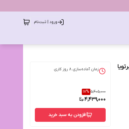
ورود | ثبت‌نام
تویا
زمان آماده‌سازی
8
روز کاری
17
%
5,405,000
4,439,000
افزودن به سبد خرید