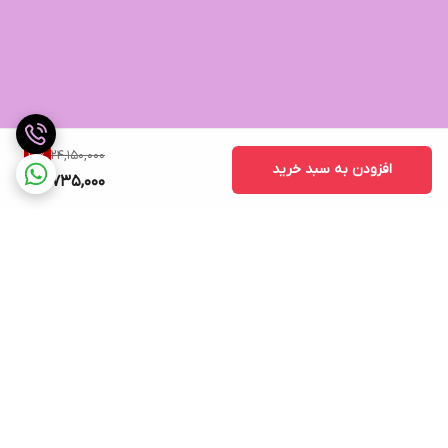
24,150,000
10
%
افزودن به سبد خرید
21,735,000
برگشت به بالا