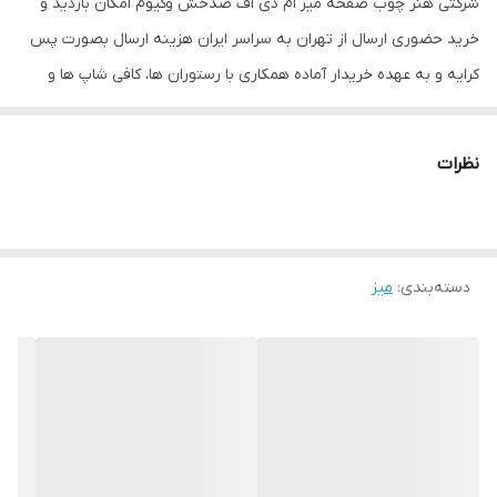
شرکتی هنر چوب صفحه میز ام دی اف ضدخش وکیوم امکان بازدید و
خرید حضوری ارسال از تهران به سراسر ایران هزینه ارسال بصورت پس
کرایه و به عهده خریدار آماده همکاری با رستوران ها، کافی شاپ ها و
کلیه مراکز فرهنگی، تفریحی و اداری
توجه: ارسال از تهران و هزینه ارسال از درب تولیدی تا درب منزل
نظرات
خریدار(شامل کرایه شهری و کرایه برون شهری) بصورت پس کرایه
بعهده خریدار محترم است.(رایگان نیست)
بازه زمانی ارسال کالا 8 روز کاری
دسته‌بندی
:
میز