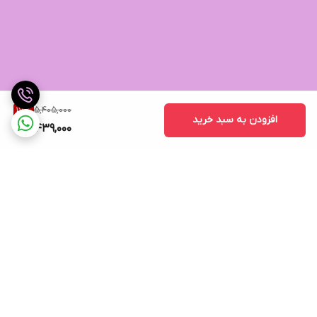
5,405,000
17
%
افزودن به سبد خرید
4,439,000
برگشت به بالا