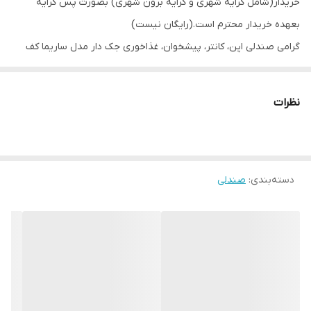
خریدار(شامل کرایه شهری و کرایه برون شهری) بصورت پس کرایه
بعهده خریدار محترم است.(رایگان نیست)
گرامی صندلی اپن، کانتر، پیشخوان، غذاخوری جک دار مدل ساریما کف
گرد جنس نشیمن فوم سرد رنگ نشیمن و پشتی صندلی، پارچه صنعتی
و در انواع رنگ به انتخاب مشتری رنگ بدنه فلزی آبکاری فورتیک یا
نظرات
کروم به انتخاب خریدار قیمت درج شده برای صندلی مدل ساریما رنگ
بدنه فورتیک(بدنه کروم ۱۰۰ هزار تومان ارزانتر) ارتفاع تا نشیمن در
حالت جک بسته ۵۵ سانتی متر ارتفاع تا نشیمن در حالت جک باز ۸۰
دسته‌بندی
:
صندلی
سانتی متر ارتفاع کل صندلی در حالت جک باز ۱ متر
آماده همکاری با کلیه مراکز تفریحی، فرهنگی، اداری، آموزشی،
فروشگاهیان و ...
بازه زمانی ارسال کالا 8 روز کاری