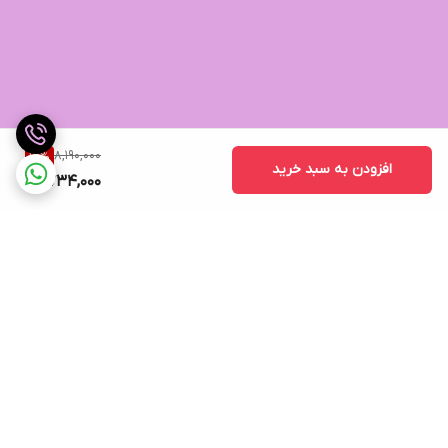
8,190,000
17
%
افزودن به سبد خرید
6,734,000
برگشت به بالا