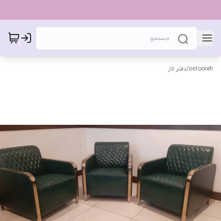
ostooreh
/
دفتر کار