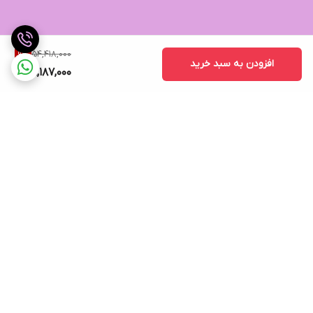
54,418,000
9
%
افزودن به سبد خرید
49,187,000
برگشت به بالا