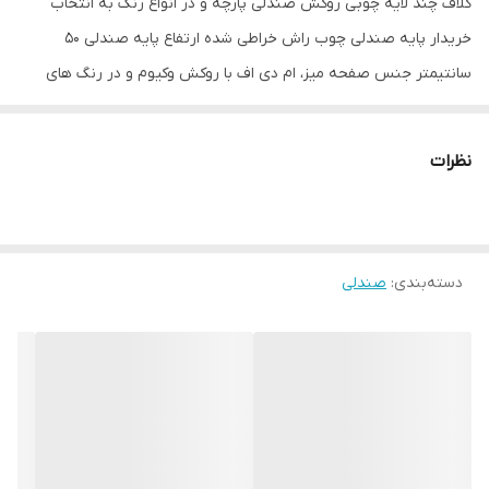
کلاف چند لایه چوبی روکش صندلی پارچه و در انواع رنگ به انتخاب
خریدار پایه صندلی چوب راش خراطی شده ارتفاع پایه صندلی ۵۰
سانتیمتر جنس صفحه میز، ام دی اف با روکش وکیوم و در رنگ های
مختلف ارتفاع پایه میز ۷۵ سانتیمتر
توجه: ارسال از تهران و هزینه ارسال از درب تولیدی تا درب منزل
نظرات
خریدار(شامل کرایه شهری و کرایه برون شهری) بصورت پس کرایه
بعهده خریدار محترم است.(رایگان نیست)
َآماده همکاری با ارگان های خصوصی، دلتی، مراکز فرهنگی، تفریحی، اداری،
دسته‌بندی
:
صندلی
مغازه ها، غذاخوری ها و ...
بازه زمانی ارسال کالا 8 روز کاری