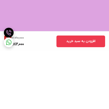
17,710,000
16
%
افزودن به سبد خرید
14,812,000
برگشت به بالا