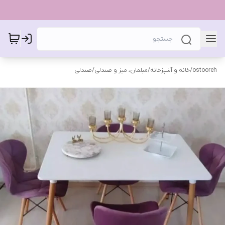
ostooreh
/
خانه و آشپزخانه
/
مبلمان، میز و صندلی
/
صندلی