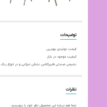
توضیحات
قیمت تولیدی بهترین
کیفیت موجود در بازار
نشیمن صندلی فاییرگلاس نشکن شرکتی و در انواع رنگ ب
200 کیلوگرم تحمل وزن پایه های میز و صندلی چوب راش
صفحه میز ام دی اف با روکش وکیوم ضدخش و در انواع
امکان بازدید و خرید حضوری در تهران
نظرات
آماده همکاری با رستوران ها، کافی شاپ ها و کلیه مراکز 
توجه: ارسال از تهران و هزینه ارسال از درب تولیدی ت
شما هم درباره این محصول نظر خود را بنویسید.