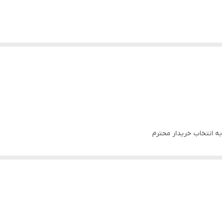
ه انتخاب خریدار محترم
 طرح و رنگ
فرهنگی، تفریحی و اداری
ا درب منزل خریدار(شامل کرایه شهری و کرایه برون شهری) بصورت پس کرایه ب