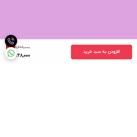
9,499,000
18
%
افزودن به سبد خرید
7,728,000
برگشت به بالا