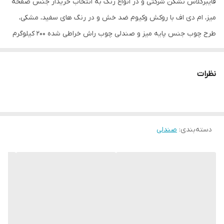
فایبرگلاس نشکن شرکتی و در انواع رنگ به انتخاب خریدار جنس صفحه
میز، ام دی اف با روکش وکیوم ضد خش و در رنگ های سفید، مشکی،
طرح چوب جنس پایه میز و صندلی چوب راش خراطی شده ۲۰۰ کیلوگرم
تحمل وزن صندلی ارتفاع پایه صندلی ۵۰ سانتیمتر ارتفاع پایه میز ۷۵
سانتیمتر قیمت درج شده برای دو عدد صندلی شبکه ای مدل اریکا
نظرات
بهمراه یک عدد میز دایره یا مربع پایه چوبی آماده همکاری با رستوران ها،
غذاخوری ها، کافی شاپ ها، ارگان های دولتی و خصوصی، مراکز تفریحی،
فرهنگی، اداری، فروشگاهیان و...
دسته‌بندی
:
صندلی
توجه: ارسال از تهران و هزینه ارسال از درب تولیدی تا درب منزل
خریدار(شامل کرایه شهری و کرایه برون شهری) بصورت پس کرایه
بعهده خریدار محترم است.(رایگان نیست)
بازه زمانی ارسال کالا 8 روز کاری