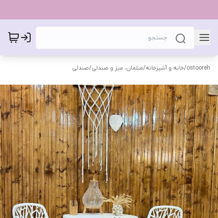
ostooreh
/
خانه و آشپزخانه
/
مبلمان، میز و صندلی
/
صندلی