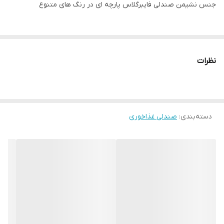
جنس نشیمن صندلی فایبرگلاس پارچه ای در رنگ های متنوع
جنس پایه صندلی فلزی رنگ استاتیک مشکی
نظرات
ارسال از تهران و از طریق باربری
توجه:هزینه ارسال از درب تولیدی تا درب منزل خریدار(شامل کرایه
دسته‌بندی
:
صندلی غذاخوری
شهری و کرایه برون شهری) بصورت پس کرایه بعهده خریدار محترم
است.(رایگان نیست)
بازه زمانی ارسال کالا 8 روز کاری