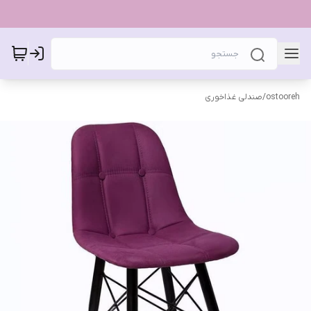
ostooreh
/
صندلی غذاخوری