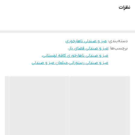
امکان بازدید و خرید حضوری در تهران
نظرات
ارسال از تهران به سراسر ایران
توجه:هزینه ارسال از درب تولیدی تا درب منزل خریدار(شامل کرایه
شهری و کرایه برون شهری) بصورت پس کرایه بعهده خریدار محترم
دسته‌بندی
:
است.(رایگان نیست)
میز و صندلی ناهارخوری
برچسب‌ها :
میز و صندلی فضای باز
،
آماده همکاری با رستوران ها، کافی شاپ ها و کلیه مراکز فرهنگی و
میز و صندلی ناهارخوری کافه لهستانی
،
تفریحی
میز و صندلی رستورانی
،
مبلمان میز و صندلی