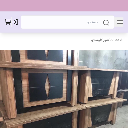
ostooreh
/
میز کارمندی