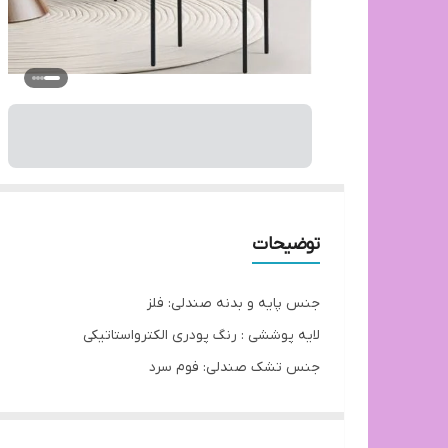
توضیحات
جنس پایه و بدنه صندلی: فلز
لایه پوششی : رنگ پودری الکترواستاتیکی
جنس تشک صندلی: فوم سرد
الیاف پارچه نرم با تنوع در رنگبندی
زمان تحویل: 8 روز کاری