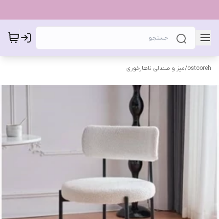
ostooreh
/
میز و صندلی ناهارخوری