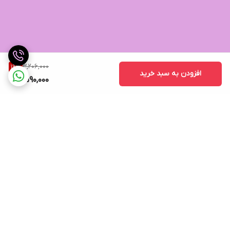
3,206,000
19
%
افزودن به سبد خرید
2,590,000
برگشت به بالا