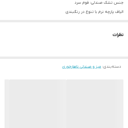
جنس تشک صندلی: فوم سرد
الیاف پارچه نرم با تنوع در رنگبندی
زمان تحویل: 8 روز کاری
ارسال از تهران به سراسر ایران
نظرات
هزینه ارسال بصورت پس کرایه بعهده خریدار محترم
دسته‌بندی
:
میز و صندلی ناهارخوری