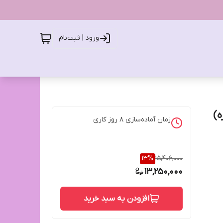
ورود | ثبت‌نام
ه)
زمان آماده‌سازی
8
روز کاری
13
%
15,406,000
13,250,000
افزودن به سبد خرید