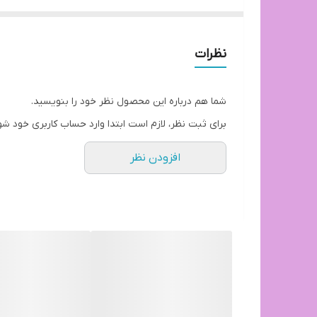
لایه پوششی : رنگ پودری الکترواستاتیکی
نظرات
جنس تشک صندلی: فوم سرد
شما هم درباره این محصول نظر خود را بنویسید.
الیاف پارچه نرم با تنوع در رنگبندی
برای ثبت نظر، لازم است ابتدا وارد حساب کاربری خود شو
افزودن نظر
زمان تحویل: 8 روز کاری
ارسال از تهران به سراسر ایران
هزینه ارسال بصورت پس کرایه بعهده خریدار محترم