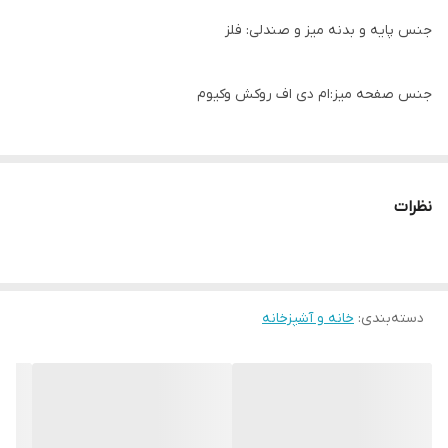
جنس پایه و بدنه میز و صندلی: فلز
جنس صفحه میز:ام دی اف روکش وکیوم
لایه پوششی : رنگ پودری الکترواستاتیکی
نظرات
جنس تشک صندلی: فوم سرد
الیاف پارچه نرم با تنوع در رنگبندی
دسته‌بندی
:
خانه و آشپزخانه
زمان تحویل: 8 روز کاری
ارسال از تهران به سراسر ایران