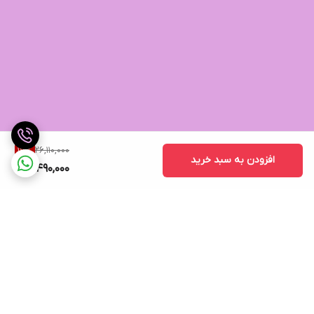
26,110,000
17
%
افزودن به سبد خرید
21,490,000
برگشت به بالا