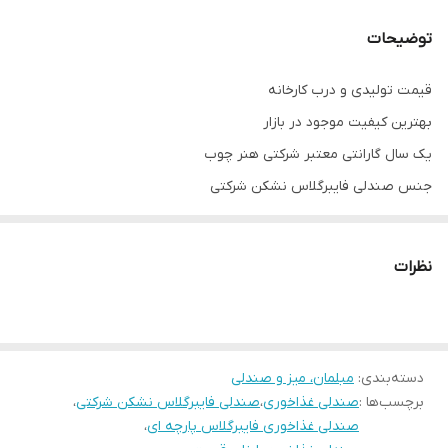
رویه میز
وکیوم ضدخش
توضیحات
رویه صندلی
پارچه مازراتی لمسه
قیمت تولیدی و درب کارخانه
پایه میز
چوب خراطی شده
بهترین کیفیت موجود در بازار
نوع صفحه
دایره
یک سال گارانتی معتبر شرکتی هنر چوب
جنس صندلی فایبرگلاس نشکن شرکتی
تعداد نشیمن
2
رویه صندلی پارچه مازراتی
200 کیلوگرم تحمل وزن صندلی
نظرات
پایه ها چوب راش گرجستان
صفحه میز ام دی اف ضدخش وکیوم
امکان بازدید و خرید حضوری
دسته‌بندی
:
مبلمان، میز و صندلی
توجه: ارسال از تهران و هزینه ارسال از درب تولیدی تا درب منزل
برچسب‌ها :
صندلی غذاخوری
،
صندلی فایبرگلاس نشکن شرکتی
،
خریدار(شامل کرایه شهری و کرایه برون شهری) بصورت پس کرایه
صندلی غذاخوری فایبرگلاس پارچه ای
،
بعهده خریدار محترم است.(رایگان نیست)