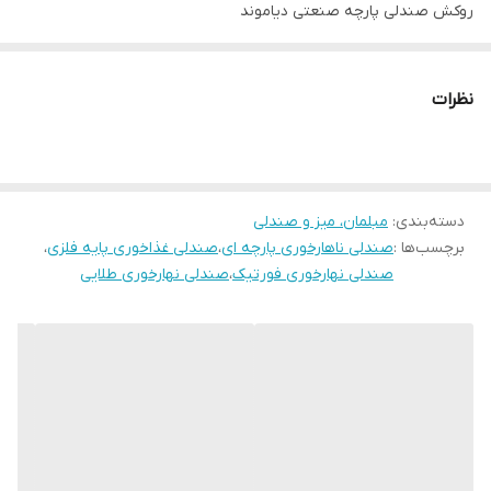
روکش صندلی پارچه صنعتی دیاموند
تنوع رنگ به انتخاب مشتری
رنگ مورد نظر در قسمت توضیحات نوشته شود
نظرات
توجه: ارسال از تهران و هزینه ارسال از درب تولیدی تا درب منزل
خریدار(شامل کرایه شهری و کرایه برون شهری) بصورت پس کرایه
بعهده خریدار محترم است.(رایگان نیست)
دسته‌بندی
:
بازه زمانی ارسال کالا 8 روز کاری
مبلمان، میز و صندلی
برچسب‌ها :
صندلی ناهارخوری پارچه ای
،
صندلی غذاخوری پایه فلزی
،
صندلی نهارخوری فورتیک
،
صندلی نهارخوری طلایی