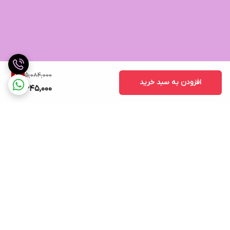
5,084,000
8
%
افزودن به سبد خرید
4,645,000
برگشت به بالا