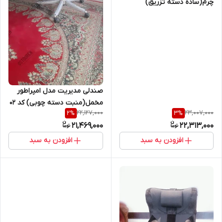
چرم(ساده دسته تزریق)
صندلی مدیریت مدل امپراطور
مخمل(منبت دسته چوبی) کد 02
22,127,000
23,007,000
2
%
3
%
برند اسطوره
21,469,000
22,313,000
افزودن به سبد
افزودن به سبد