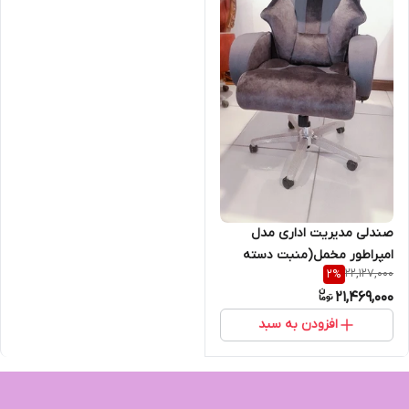
صندلی مدیریت اداری مدل
امپراطور مخمل(منبت دسته
22,127,000
2
%
تزریق) برند اسطوره
21,469,000
افزودن به سبد