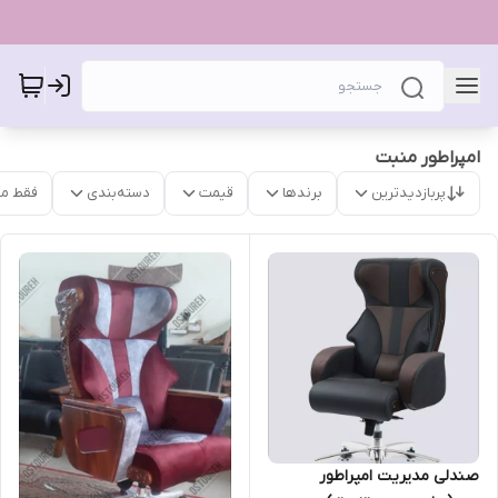
امپراطور منبت
پربازدیدترین
برندها
قیمت
دسته‌بندی
فقط م
صندلی مدیریت امپراطور