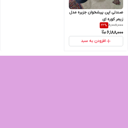
صندلی اپن پیشخوان جزیره مدل
زیمر کوره ای
8,008,000
22
%
6,188,000
افزودن به سبد