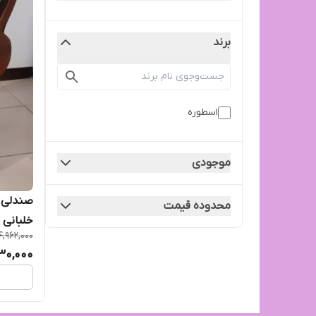
برند
اسطوره
موجودی
صندلی 
محدوده قیمت
خلبانی 
4,962,000
30,000