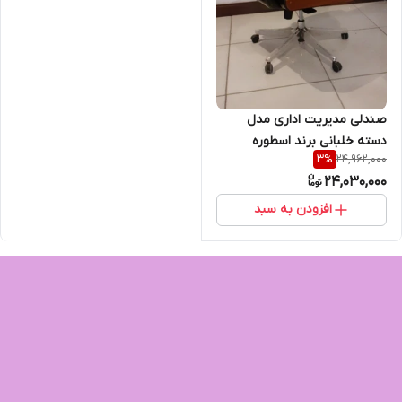
صندلی مدیریت اداری مدل
دسته خلبانی برند اسطوره
24,962,000
3
%
24,030,000
افزودن به سبد