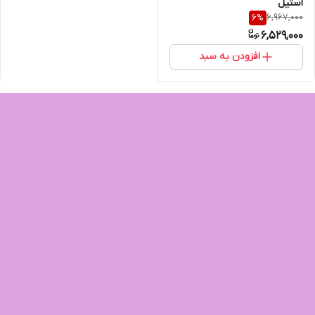
استیل
6,967,000
6
%
6,529,000
افزودن به سبد