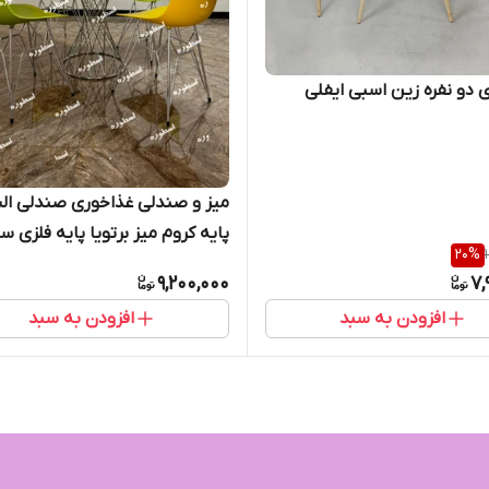
 دو نفره زین اسبی ایفلی
میز و صندلی غذاخوری صندلی ال
پایه کروم میز برتویا پایه فلزی 
20
%
چهار نفره
9,200,000
7,
افزودن به سبد
افزودن به سبد