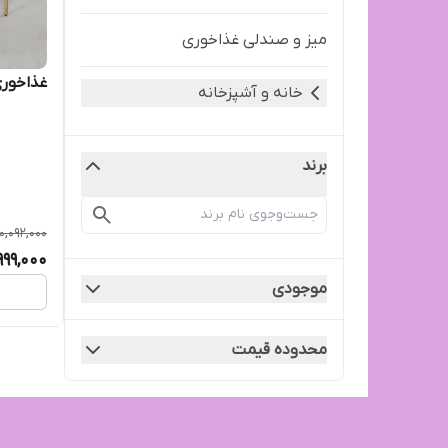
میز و صندلی غذاخوری
غذاخوری
خانه و آشپزخانه
برند
10,092,000
999,000
موجودی
محدوده قیمت