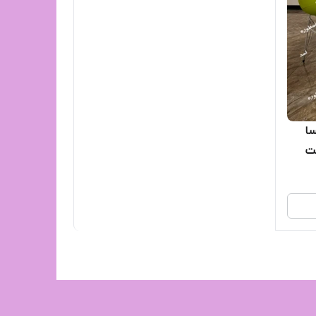
سا
ست