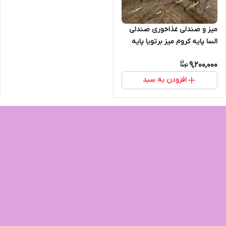
میز و صندلی غذاخوری صندلی
السا پایه کروم میز برتویا پایه
فلزی ست چهار نفره
9,200,000
افزودن به سبد