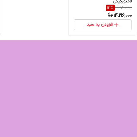
لامبورگینی
16,380,000
13
%
14,196,000
افزودن به سبد