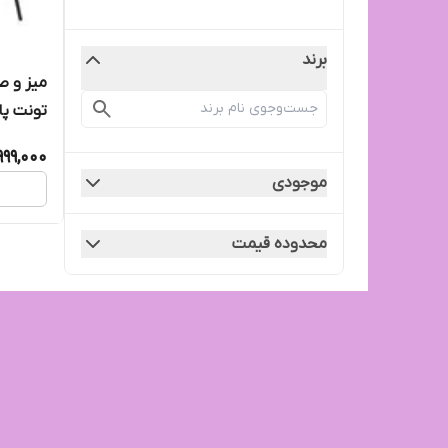
برند
میز و ص
تونت پا
999,000
موجودی
محدوده قیمت