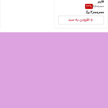
فایبر
2,601,000
23
%
2,000,000
افزودن به سبد