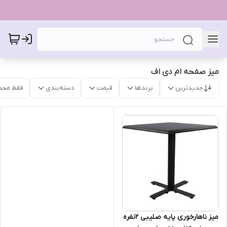
میز صفحه ام دی اف
جدیدترین
برندها
قیمت
دسته‌بندی
فقط محص
میز ناهارخوری پایه صلیبی ۲نفره