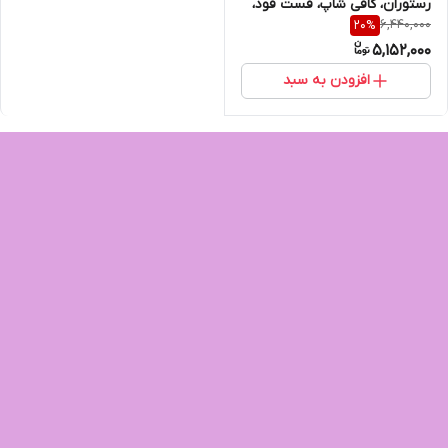
رستوران، کافی شاپ، فست فود،
6,440,000
20
%
روف گارن، فضای باز، باغ و ویلا
5,152,000
افزودن به سبد