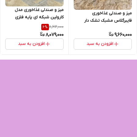
میز و صندلی غذاخوری مدل
میز و صندلی غذاخوری
کارولین شبکه ای پایه فلزی
فایبرگلاس مشبک تشک دار
نشکن شرکتی ست دو نفره
8,612,000
6
%
شرکتی نشکن کافه رستورانی
8,079,000
9,660,000
مدل اریکا پایه فلزی میز برتویا
افزودن به سبد
افزودن به سبد