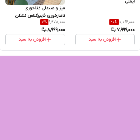
ایفلی
میز و صندلی غذاخوری
ناهارخوری فایبرگلاس نشکن
9,678,000
10,092,000
7
%
20
%
شرکتی کافه رستوران ۴ نفره
8,999,000
7,999,000
افزودن به سبد
افزودن به سبد