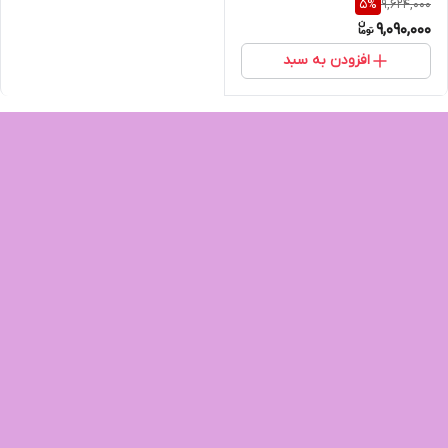
9,624,000
5
%
ویلا پایه فلزی اسپایدر نشکن
9,090,000
افزودن به سبد