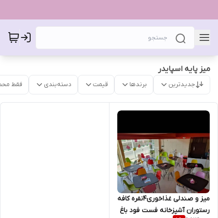
میز پایه اسپایدر
جدیدترین
برندها
قیمت
دسته‌بندی
فقط محص
میز و صندلی غذاخوری۴نفره کافه
رستوران آشپزخانه فست فود باغ