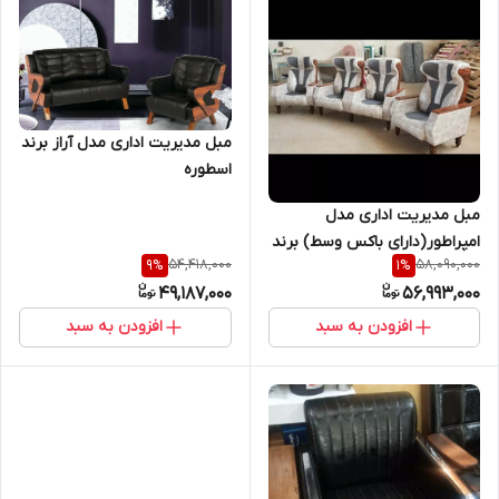
مبل مدیریت اداری مدل آراز برند
اسطوره
مبل مدیریت اداری مدل
امپراطور(دارای باکس وسط) برند
54,418,000
58,090,000
9
%
1
%
اسطوره
49,187,000
56,993,000
افزودن به سبد
افزودن به سبد