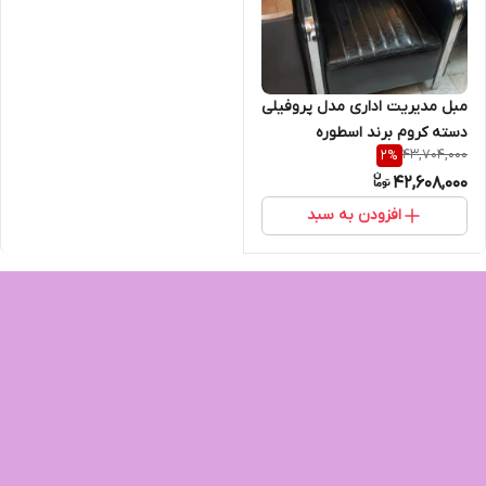
مبل مدیریت اداری مدل پروفیلی
دسته کروم برند اسطوره
43,704,000
2
%
42,608,000
افزودن به سبد