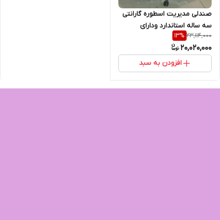
صندلی مدیریت اسطوره گارانتی
سه ساله استاندارد ودارای
23,114,000
13
%
استحکام بالا
20,020,000
افزودن به سبد