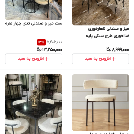
ست میز و صندلی تدی چهار نفره
میز و صندلی ناهارخوری
غذاخوری طرح سنگی پایه
15,406,000
13
%
اسپایدر
13,250,000
8,999,000
افزودن به سبد
افزودن به سبد