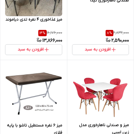
صندلی ناهارخوری تیدا
میز غذاخوری ۴ نفره تدی دیاموند
16,176,000
2,832,000
14
%
8
%
13,866,000
2,590,000
افزودن به سبد
افزودن به سبد
میز و صندلی ناهارخوری مدل
میز 6 نفره مستطیل تاشو با پایه
زین اسبی
فلزی