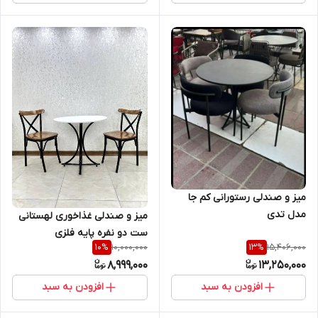
میز و صندلی رستورانی کم جا
مدل تدی
میز و صندلی غذاخوری لهستانی
ست دو نفره پایه فلزی
10,000,000
15,406,000
10
%
13
%
8,999,000
13,250,000
افزودن به سبد
افزودن به سبد