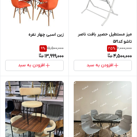
میز مستطیل حصیر بافت ناصر
زین اسبی چهار نفره
تاشو کد۵۲۱
15,500,000
6,000,000
9
%
25
%
13,999,000
4,500,000
افزودن به سبد
افزودن به سبد