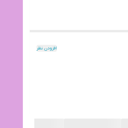
عهده خریدار محترم است.(رایگان نیست)
افزودن نظر