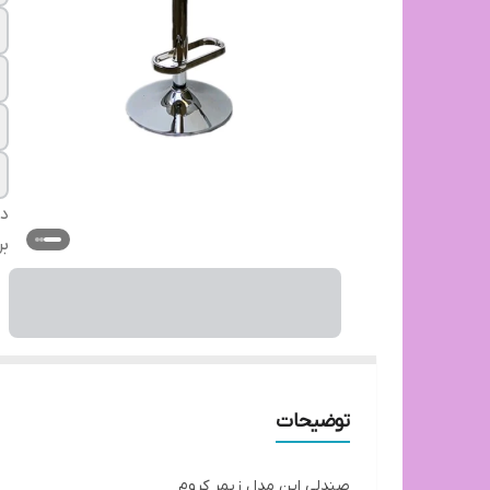
دس
بر
توضیحات
صندلی اپن مدل زیمر کروم