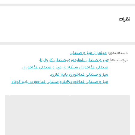
پایه ها فلزی و در انواع رنگ مشکی، نقره ای و طلایی(رنگ طلایی اختلاف
قیمت دارد)
نظرات
جنس صفحه میز ام دی اف و در رنگ های صفحه سفید، مشکی، طوسی
و طرح چوب
امکان بازدید و خرید حضوری در تهران
دسته‌بندی
:
مبلمان، میز و صندلی
توجه: ارسال از تهران و هزینه ارسال از درب تولیدی تا درب منزل
برچسب‌ها :
میز و صندلی ناهارخوری
،
صندلی کارولینا
،
خریدار(شامل کرایه شهری و کرایه برون شهری) بصورت پس کرایه
صندلی غذاخوری شبکه ای
،
میز و صندلی غذاخوری
،
بعهده خریدار محترم است.(رایگان نیست)
میز و صندلی غذاخوری پایه فلزی
،
میز و صندلی غذاخوری۴نفره
،
صندلی غذاخوری پایه کوتاه
آماده همکاری با رستوران ها، کافی شاپ ها و کلیه مراکز فرهنگی، تفریحی
و اداری
بازه ارسال کالا 8 روز کاری
آدرس شرکت:
تهران، شهرک صنعتی چهاردانگه، خیابان 24، بلوار صنایع شمالی