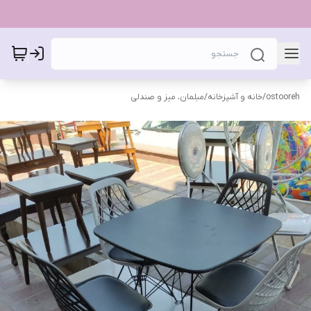
ostooreh
/
خانه و آشپزخانه
/
مبلمان، میز و صندلی