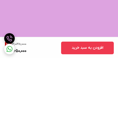
13,038,000
2
%
افزودن به سبد خرید
12,650,000
برگشت به بالا