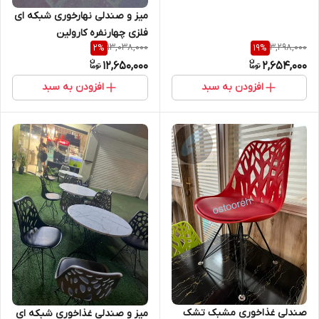
میز و صندلی نهارخوری شبکه ای
فلزی چهارنفره کارولین
13,038,000
3,298,000
2
%
19
%
12,650,000
2,654,000
افزودن به سبد
افزودن به سبد
صندلی غذاخوری مشبک تشک
میز و صندلی غذاخوری شبکه ای