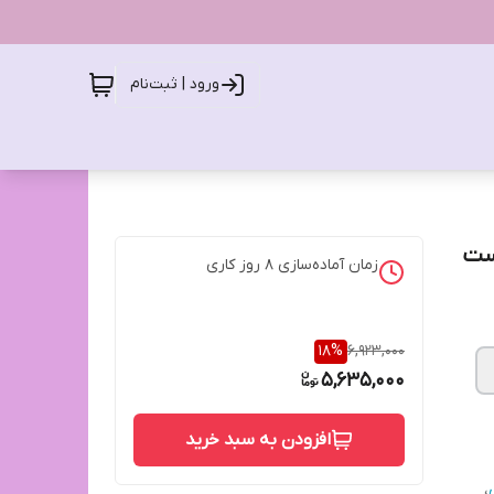
ورود | ثبت‌نام
پ، فست
زمان آماده‌سازی
8
روز کاری
18
%
6,923,000
5,635,000
افزودن به سبد خرید
،