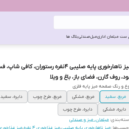
 ست مبلمان اداری
مبل
صندلی
بلاگ ها
میز ناهارخوری پایه صلیبی ۴نفره رستوران، کافی شا
ود، روف گارن، فضای باز، باغ و ویلا
ع و رنگ صفحه میز پایه فلزی
مربع، سفید
مربع، مشکی
مربع، طرح چوب
دایره، سفید
دایره، مشکی
دایره، طرح چوب
ته‌بندی
:
مبلمان، میز و صندلی
چسب‌ها :
میز ناهارخوری پایه صلیبی
،
میز غذاخوری ۴ نفره
،
میز غذاخوری