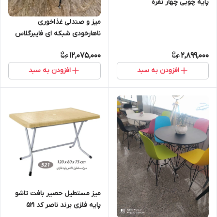
پایه چوبی چهار نفره
میز و صندلی غذاخوری
ناهارخودی شبکه ای فایبرگلاس
نشیمن تشک دار میز برتویا طرح
12,075,000
2,899,000
سنگی ۴ نفره
افزودن به سبد
افزودن به سبد
میز مستطیل حصیر بافت تاشو
پایه فلزی برند ناصر کد 521