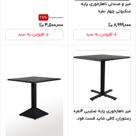
میز و صندلی ناهارخوری پایه
عنکبوتی چهار نفره
6,000,000
25
%
4,500,000
8,999,000
افزودن به سبد
افزودن به سبد
میز ناهارخوری پایه صلیبی ۴نفره
رستوران، کافی شاپ، فست فود،
روف گارن، فضای باز، باغ و ویلا