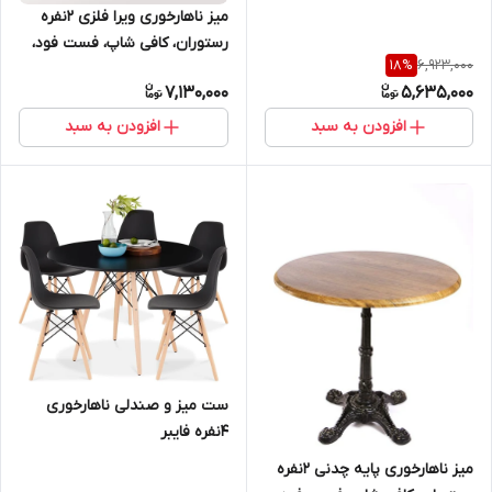
میز ناهارخوری ویرا فلزی ۲نفره
رستوران، کافی شاپ، فست فود،
6,923,000
18
%
روف گاردن، فضای باز، باغ و ویلا
7,130,000
5,635,000
افزودن به سبد
افزودن به سبد
ست میز و صندلی ناهارخوری
4نفره فایبر
میز ناهارخوری پایه چدنی ۲نفره