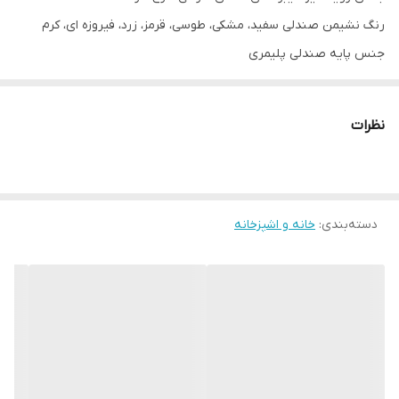
رنگ نشیمن صندلی سفید، مشکی، طوسی، قرمز، زرد، فیروزه ای، کرم
جنس پایه صندلی پلیمری
رنگ پایه صندلی مشکی
جنس صفحه میز ام دی اف با روکش وکیوم
نظرات
جنس پایه میز فلزی
رنگ صفحه میز سفید، مشکی، طرح چوب
توجه: ارسال از تهران و هزینه ارسال از درب تولیدی تا درب منزل
دسته‌بندی
:
خانه و اشپزخانه
خریدار(شامل کرایه شهری و کرایه برون شهری) بصورت پس کرایه
بعهده خریدار محترم است.(رایگان نیست)
آماده همکاری با رستوران ها، غذاخوری، کافه، فست فود، فروشگاه ها،
ارگان ها و سازمان های خصوصی و اداری و ...
امکان خرید حضوری و اینترنتی در تهران
بازه زمانی ارسال کالا 8 روز کاری