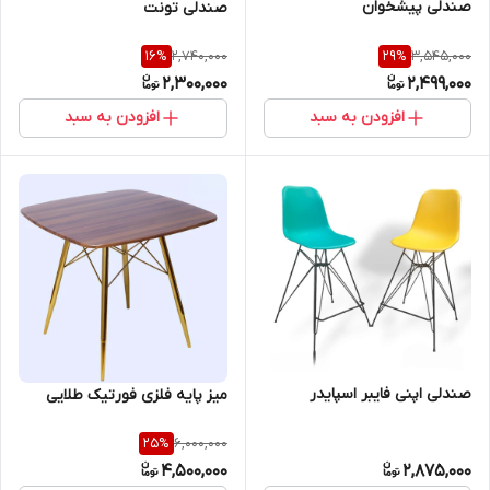
صندلی پیشخوان
صندلی تونت
2,740,000
3,545,000
16
%
29
%
2,300,000
2,499,000
افزودن به سبد
افزودن به سبد
صندلی اپنی فایبر اسپایدر
میز پایه فلزی فورتیک طلایی
6,000,000
25
%
4,500,000
2,875,000