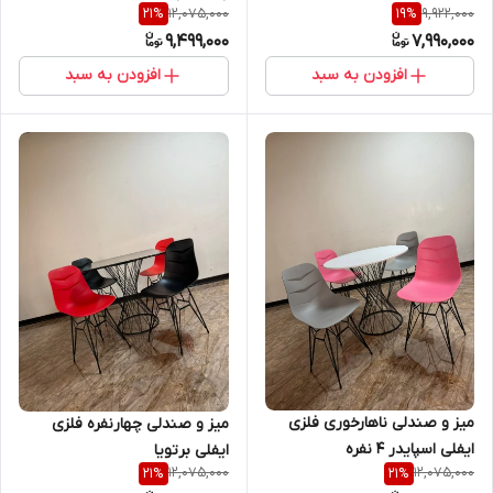
12,075,000
9,922,000
21
%
19
%
9,499,000
7,990,000
افزودن به سبد
افزودن به سبد
میز و صندلی ناهارخوری فلزی
میز و صندلی چهارنفره فلزی
ایفلی اسپایدر 4 نفره
ایفلی برتویا
12,075,000
12,075,000
21
%
21
%