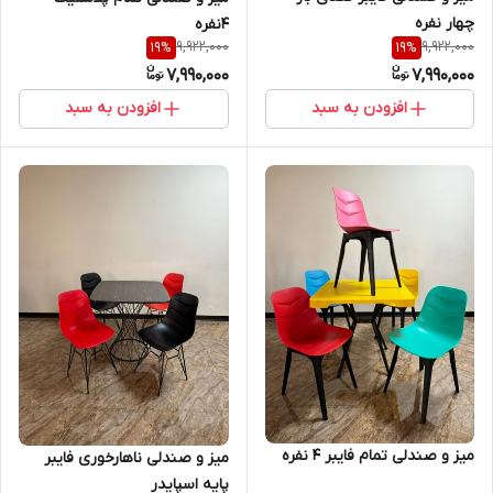
چهار نفره
4نفره
9,922,000
9,922,000
19
%
19
%
7,990,000
7,990,000
افزودن به سبد
افزودن به سبد
میز و صندلی تمام فایبر 4 نفره
میز و صندلی ناهارخوری فایبر
پایه اسپایدر