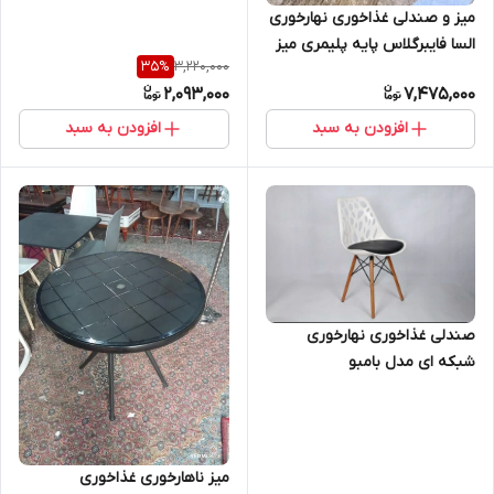
نشکن شرکتی
میز و صندلی غذاخوری نهارخوری
السا فایبرگلاس پایه پلیمری میز
3,220,000
35
%
برتویا پایه فلزی ۲ نفره
2,093,000
7,475,000
افزودن به سبد
افزودن به سبد
صندلی غذاخوری نهارخوری
شبکه ای مدل بامبو
میز ناهارخوری غذاخوری