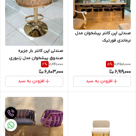
صندلی اپن کانتر پیشخوان مدل
نرماندی فورتیک
صندلی اپن کانتر بار جزیره
صندوق پیشخوان مدل زنبوری
7,241,000
7,358,000
6
%
5
%
جک دار رنگ بندی
6,803,000
6,919,000
افزودن به سبد
افزودن به سبد