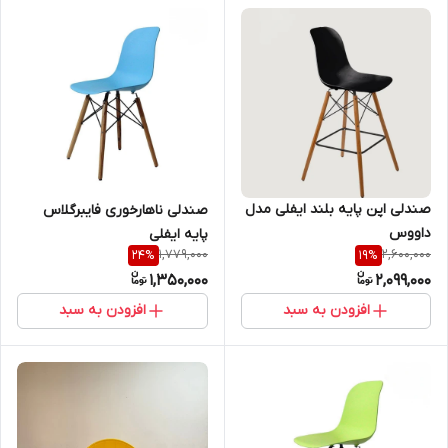
صندلی اپن پایه بلند ایفلی مدل
صندلی ناهارخوری فایبرگلاس
داووس
پایه ایفلی
1,779,000
2,600,000
24
%
19
%
1,350,000
2,099,000
افزودن به سبد
افزودن به سبد