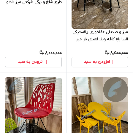
طرح شاخ و برگی شرکتی میز تاشو
ست ۲ نفره
میز و صندلی غذاخوری پلاستیکی
السا باغ کافه ویلا فضای باز میز
دایره تاشو
8,000,000
8,500,000
افزودن به سبد
افزودن به سبد