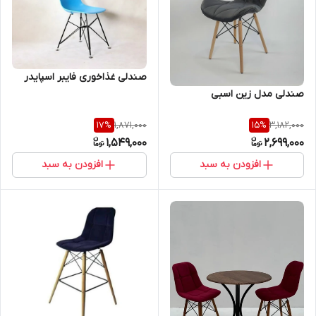
صندلی غذاخوری فایبر اسپایدر
صندلی مدل زین اسبی
1,871,000
3,182,000
17
%
15
%
1,549,000
2,699,000
افزودن به سبد
افزودن به سبد