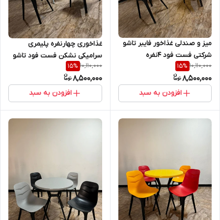
میز و صندلی غذاخور فایبر تاشو
غذاخوری چهارنفره پلیمری
شرکتی فست فود 4نفره
سرامیکی نشکن فست فود تاشو
10,110,000
10,110,000
15
%
15
%
8,500,000
8,500,000
افزودن به سبد
افزودن به سبد