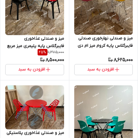
میز و صندلی نهارخوری صندلی
میز و صندلی غذاخوری
فایبرگلاس پایه کروم میز ام دی
فایبرگلاس پایه پلیمری میز مربع
11,375,000
25
%
اف پایه کروم
حصیری پایه تاشو
8,500,000
8,625,000
افزودن به سبد
افزودن به سبد
میز و صندلی غذاخوری پلاستیکی