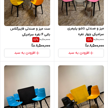
میز و صندلی تاشو پلیمری
ست میز و صندلی فایبرگلاس
سرامیکی چهار نفره
باغی 4 نفره سرامیکی
10,110,000
10,110,000
15
%
15
%
8,500,000
8,500,000
افزودن به سبد
افزودن به سبد