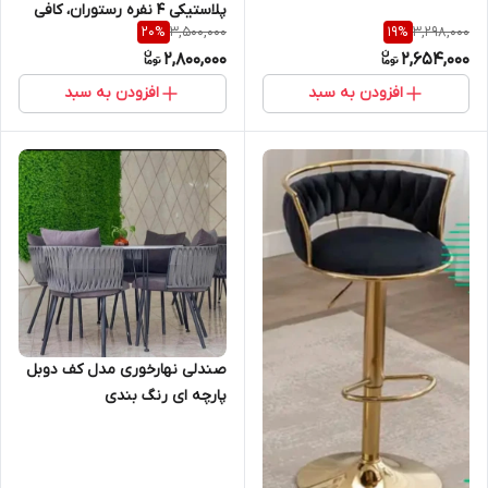
پلاستیکی ۴ نفره رستوران، کافی
3,500,000
3,298,000
20
%
19
%
شاپ، فست فود، روف گاردن،
2,800,000
2,654,000
فضای باز، باغ و ویلا قابل شست
و شو شرکتی
افزودن به سبد
افزودن به سبد
صندلی نهارخوری مدل کف دوبل
پارچه ای رنگ بندی