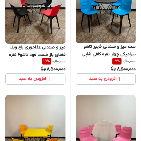
ست میز و صندلی فایبر تاشو
میز و صندلی غذاخوری باغ ویلا
سرامیکی چهار نفره کافی شاپی
فضای باز فست فود تاشو4 نفره
10,110,000
10,110,000
15
%
15
%
8,500,000
8,500,000
افزودن به سبد
افزودن به سبد