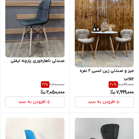
صندلی ناهارخوری پارچه ایفلی
میز و صندلی زین اسبی 2 نفره
چوبی
2,600,000
10,092,000
21
%
20
%
2,050,000
7,999,000
افزودن به سبد
افزودن به سبد