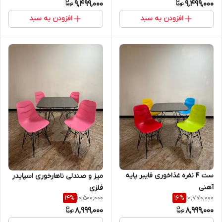
9,499,000
9,499,000
افزودن به سبد
افزودن به سبد
ست 4 نفره غذاخوری فایبر پایه
میز و صندلی ناهارخوری اسپایدر
آهنی
فلزی
10,500,000
10,770,000
14
%
16
%
8,999,000
8,999,000