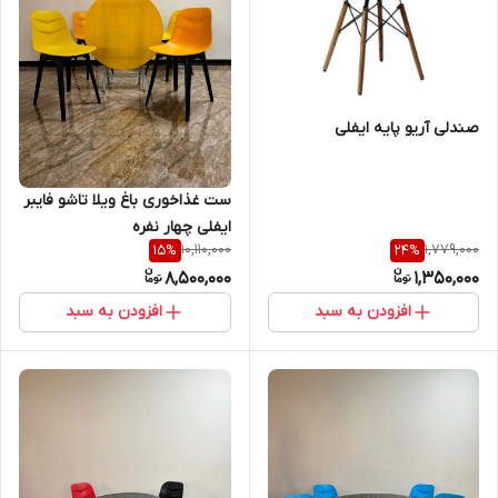
صندلی آریو پایه ایفلی
ست غذاخوری باغ ویلا تاشو فایبر
ایفلی چهار نفره
10,110,000
1,779,000
15
%
24
%
8,500,000
1,350,000
افزودن به سبد
افزودن به سبد