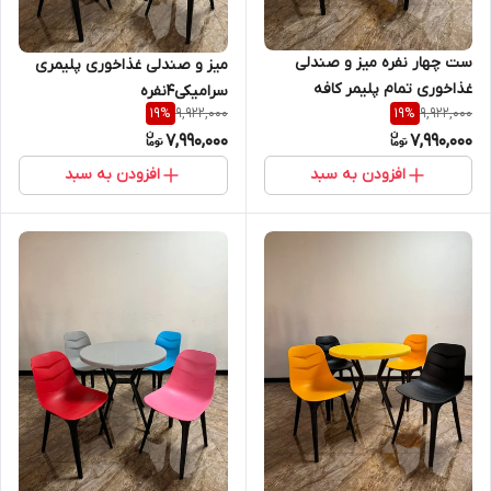
ست چهار نفره میز و صندلی
میز و صندلی غذاخوری پلیمری
غذاخوری تمام پلیمر کافه
سرامیکی4نفره
9,922,000
9,922,000
19
%
19
%
رستوران
7,990,000
7,990,000
افزودن به سبد
افزودن به سبد