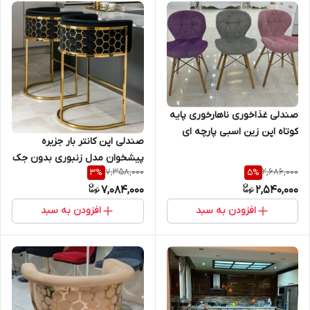
صندلی غذاخوری ناهارخوری پایه
کوتاه اپن زین اسبی پارچه ای
صندلی اپن کانتر بار جزیره
پیشخوان مدل زنبوری بدون جک
7,358,000
2,686,000
3
%
5
%
7,084,000
2,540,000
افزودن به سبد
افزودن به سبد