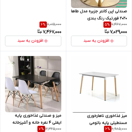
صندلی اپن کانتر جزیره مدل طاها
۲۰۲۰ فورتیک رنگ بندی
8,015,000
7,467,000
6
%
5
%
7,467,000
7,029,000
افزودن به سبد
افزودن به سبد
میز و صندلی غذاخوری پایه
میز غذاخوری ناهارخوری
ایفلی ۴ نفره خانه و آشپزخانه
مستطیلی پایه باتومی
12,325,000
6,985,000
7
%
6
%