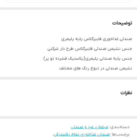
توضیحات
صندلی غذاخوری فایبرگلاس پایه پلیمری
جنس نشیمن صندلی فایبرگلاس طرح دار شرکتی
جنس پایه صندلی پلیمری(پلاستیک فشرده تو پر)
نشیمن صندلی در تنوع رنگ های مختلف
قیمت درج شده برای یک عدد صندلی
توجه: ارسال از تهران و هزینه ارسال از درب تولیدی تا درب منزل
نظرات
خریدار(شامل کرایه شهری و کرایه برون شهری) بصورت پس کرایه
بعهده خریدار محترم است.(رایگان نیست)
آماده همکاری با سازمان های خصوصی و دولتی، مراکز فرهنگی، تجاری،
دسته‌بندی
:
اداری، کافه، غذاخوری و...
مبلمان، میز و صندلی
برچسب‌ها :
صندلی غذاخوری تمام پلاستیکی
،
بازه زمانی ارسال کالا 8 روز کاری