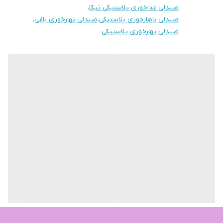
صندلی غذاخوری پلاستیکی تیکا
،
توجه: از پذیرش تعداد محدود(کم تر از ۴ عدد) معذوریم
صندلی ناهارخوری پلاستیکی
،
صندلی نهارخوری باغی
،
صندلی نهارخوری پلاستیکی