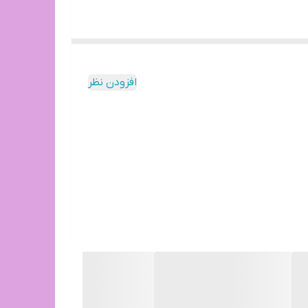
افزودن نظر
ء استفاده از عکس ها و محتویات فروشگاه اسطوره
عهده خریدار محترم است.(رایگان نیست)