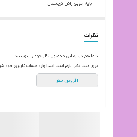
پایه چوبی راش گرجستان
پایه فلزی اسپایدر
پایه پلاستیکی تمام
پایه فلزی کروم یا نقره ای آبکاری
نظرات
پایه فلزی فورتیک یا طلائی آبکاری
کفی محصولات دارای تنوع بوده و در ۲۴ طرح مختلف به مشتریان ارائه میگردد.
شما هم درباره این محصول نظر خود را بنویسید.
برای دریافت نمایندگی اسطوره در تهران و شهرستان میتوانید به سایت(tooreh
برای ثبت نظر، لازم است ابتدا وارد حساب کاربری خود شو
مشتریان تک و عمده می‌توانند با سرچ (ostooreh)
افزودن نظر
در گوگل به راحتی به وب سایت هدایت شده و تمامی محص
❤مشتریان و مراجعین عزیز توجه فرمایید❤
تمامی محصولات شرکتی و دارای شماره ثبت پشت محصول م
قابل پیگرد قانونی خواهد بود.
بازه زمانی ارسال کالا 8 روز کاری
توجه: ارسال از تهران و هزینه ارسال از درب تولیدی ت