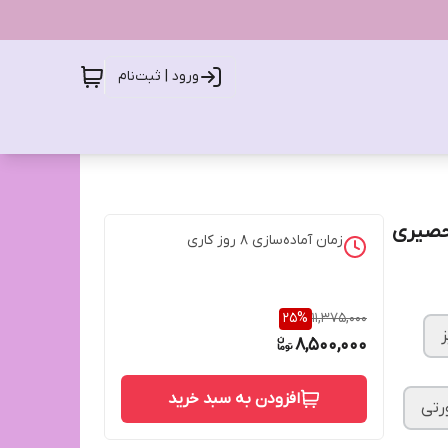
ورود | ثبت‌نام
 حصیری
زمان آماده‌سازی
8
روز کاری
25
%
11,375,000
8,500,000
افزودن به سبد خرید
تی