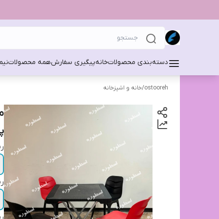
دسته‌بندی محصولات
خانه
پیگیری سفارش
همه محصولات
نیم
ostooreh
/
خانه و اشپزخانه
م
پ
رن
رن
رن