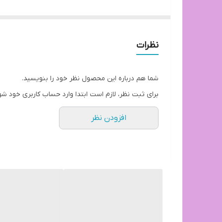
جنس صفحه میز فایبرگلاس شرکتی و نوع پایه ثابت
نظرات
دارای تنوع رنگ و امکان سفارش در رنگ های مختلف
شما هم درباره این محصول نظر خود را بنویسید.
قیمت پخش و تولیدی
برای ثبت نظر، لازم است ابتدا وارد حساب کاربری خود شو
افزودن نظر
ارسال از تهران به سراسر ایران
توجه:هزینه ارسال از درب تولیدی تا درب منزل خریدار
آماده همکاری با سازمان ها، مراکز خصوصی و دولتی، کافه
امکان اعطای نمایندگی در شهرهای مختلف به همکاران و