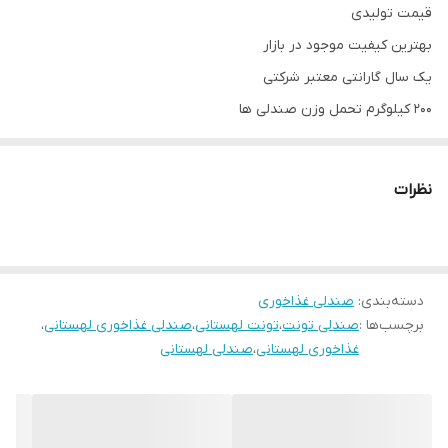
قیمت تولیدی
بهترین کیفیت موجود در بازار
یک سال گارانتی معتبر شرکتی
200 کیلوگرم تحمل وزن صندلی ها
امکان بازدید و خرید حضوری در تهران
ارسال از تهران به سراسر ایران
نظرات
توجه:هزینه ارسال از درب تولیدی تا درب منزل خریدار(شامل کرایه
شهری و کرایه برون شهری) بصورت پس کرایه بعهده خریدار محترم
است.(رایگان نیست)
دسته‌بندی
:
صندلی غذاخوری
آماده همکاری با رستوران ها، کافی شاپ ها و کلیه مراکز فرهنگی و
برچسب‌ها :
صندلی تونت
،
تونت لهستانی
،
صندلی غذاخوری لهستانی
،
تفریحی
غذاخوری لهستانی
،
صندلی لهستانی