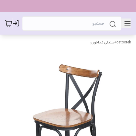
ostooreh
/
صندلی غذاخوری