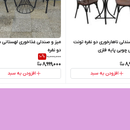
ندلی ناهارخوری دو نفره تونت
میز و صندلی غذاخوری لهستانی
 چوبی پایه فلزی
دو نفره
10
%
10,000,000
8,999,000
8,
افزودن به سبد
افزودن به سبد