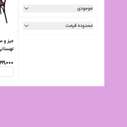
موجودی
محدوده قیمت
میز و ص
لهستانی
999,000