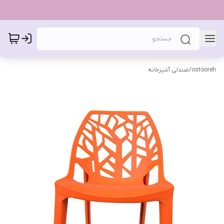
ostooreh
/
صندلی آشپزخانه