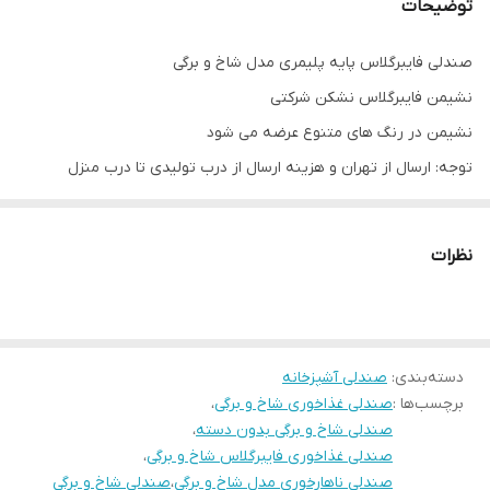
توضیحات
صندلی فایبرگلاس پایه پلیمری مدل شاخ و برگی
نشیمن فایبرگلاس نشکن شرکتی
نشیمن در رنگ های متنوع عرضه می شود
توجه: ارسال از تهران و هزینه ارسال از درب تولیدی تا درب منزل
خریدار(شامل کرایه شهری و کرایه برون شهری) بصورت پس کرایه
بعهده خریدار محترم است.(رایگان نیست)
نظرات
بازه ارسال محصول 8 روز کاری
دسته‌بندی
:
صندلی آشپزخانه
برچسب‌ها :
صندلی غذاخوری شاخ و برگی
،
صندلی شاخ و برگی بدون دسته
،
صندلی غذاخوری فایبرگلاس شاخ و برگی
،
صندلی ناهارخوری مدل شاخ و برگی
،
صندلی شاخ و برگی